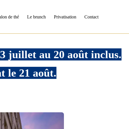
alon de thé
Le brunch
Privatisation
Contact
 juillet au 20 août inclus.
t le 21 août.