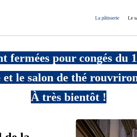
La pâtisserie
Le s
t fermées pour congés du 13
et le salon de thé rouvriron
À très bientôt !